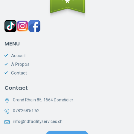
MENU
Accueil
À Propos
Contact
Contact
Grand Rhain 85, 1564 Domdidier
078’268’51’52
info@ndfacilityservices.ch