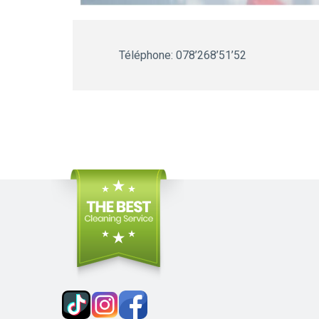
Téléphone: 078’268’51’52